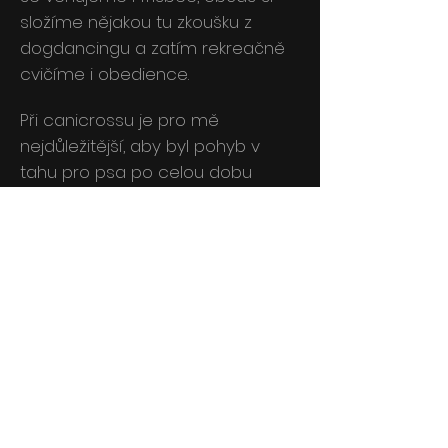
složíme nějakou tu zkoušku z
dogdancingu a zatím rekreačně
cvičíme i obedience.
Při canicrossu je pro mě
nejdůležitější, aby byl pohyb v
tahu pro psa po celou dobu
maximální zábava. Aby se pes
postupně naučil, že tahání je
něco víc než čichání v trávě, hry s
ostatními psy nebo koukání po
zvěři. V tahu trénuji vždy jen
takové vzdálenosti, jaké pes ještě
zvládne fyzicky i psychicky aniž by
začal ztrácet pozornost a
polevovat v tahu. Zároveň je pro
mě velmi důležitá bezpečnost. A