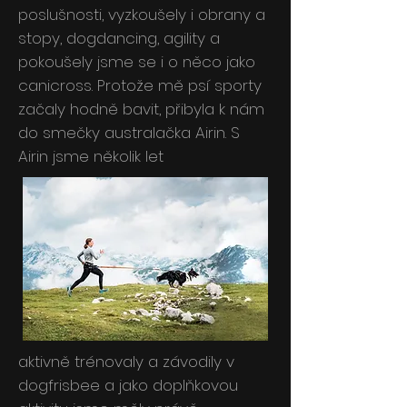
poslušnosti, vyzkoušely i obrany a
stopy, dogdancing, agility a
pokoušely jsme se i o něco jako
canicross. Protože mě psí sporty
začaly hodně bavit, přibyla k nám
do smečky australačka Airin. S
Airin jsme několik let
aktivně trénovaly a závodily v
dogfrisbee a jako doplňkovou