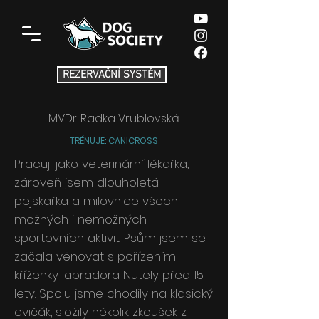
REZERVAČNÍ SYSTÉM
MVDr. Radka Vrublovská
TRÉNUJE: CANICROSS
Pracuji jako veterinární lékařka,
zároveň jsem dlouholetá
pejskařka a milovnice všech
možných i nemožných
sportovních aktivit. Psům jsem se
začala věnovat s pořízením
kříženky labradora Nutely před 15
lety. Spolu jsme chodily na klasický
cvičák, složily několik zkoušek z