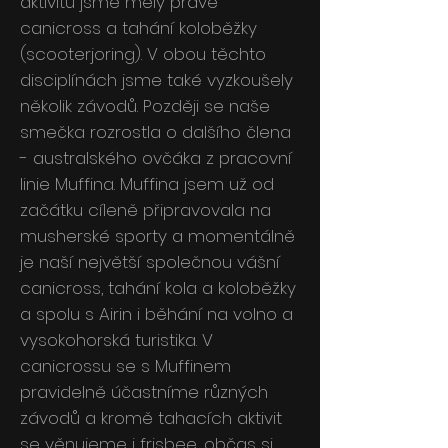
aktivitu jsme měly právě
canicross a tahání koloběžky
(scooterjoring). V obou těchto
disciplínách jsme také vyzkoušely
několik závodů. Později se naše
smečka rozrostla o dalšího člena
- australského ovčáka z pracovní
linie Muffina. Muffina jsem už od
začátku cíleně připravovala na
musherské sporty a momentálně
je naší největší společnou vášní
canicross, tahání kola a koloběžky
a spolu s Airin i běhání na volno a
vysokohorská turistika. V
canicrossu se s Muffinem
pravidelně účastníme různých
závodů a kromě tahacích aktivit
se věnujeme i frisbee, občas si