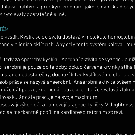
 odolávat náhlým a prudkým změnám, jako je například oby
 tyto svaly dostatečně silné.
STÉM
je kyslík. Kyslík se do svalu dostává v molekule hemoglobi
ane v plicních sklípcích. Aby celý tento systém koloval, mu
tedy za spotřeby kyslíku. Aerobní aktivita se vyznačuje niž
, aerobní je pouze do té doby, dokud červené krvinky stíhaj
ku stane nedostatečný, dochází k tzv. kyslíkovému dluhu a s
působ práce se nazývá anaerobní. Anaerobní aktivita ovšem
může dát pauzu, znamená pouze a jen to, že svalová vlákna z
rdiovaskulár dále pracuje na svoje maximum.
souvají výkon dál a zamezují stagnaci fyzičky. V dogfitness
oto se markantně podílí na kardiorespiratorním zdraví.