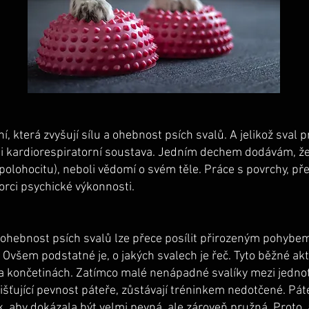
í, která zvyšují sílu a ohebnost psích svalů. A jelikož sval 
i kardiorespiratorní soustava. Jedním dechem dodávám, že 
(polohocitu), neboli vědomí o svém těle. Práce s povrchy, p
rci psychické výkonnosti.
a ohebnost psích svalů lze přece posílit přirozeným pohyb
všem podstatné je, o jakých svalech je řeč. Tyto běžné akti
 končetinách. Zatímco malé nenápadné svalíky mezi jednotl
jišťující pevnost páteře, zůstávají tréninkem nedotčené. Pá
k, aby dokázala být velmi pevná, ale zároveň pružná. Proto,