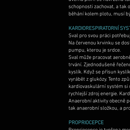
schopnosti zachovat, a tak
běhání kolem plotu, musí být
KARDIORESPIRATORNÍ SY
Sval pro svou práci potřebu
Na červenou krvinku se dost
pumpu, kterou je srdce.
Sval může pracovat aerobně, 
trvání. Zjednodušeně řečeno
kyslík. Když se přísun kyslí
vyrábět z glukózy. Tento z
kardiovaskulární systém si 
rychlejší zdroj energie. Ka
Anaerobní aktivity obecně po
tak anaerobní složkou, a pr
PROPRIOCEPCE