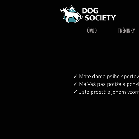
ÚVOD
TRÉNINKY
✓ Máte doma psího sportovce
✓ Má Váš pes potíže s pohy
✓ Jste prostě a jenom vzor