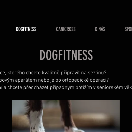
DOGFITNESS
CANICROSS
O NÁS
SPO
DOGFITNESS
, kterého chcete kvalitně připravit na sezónu?
bovým aparátem nebo je po ortopedické operaci?
ní a chcete předcházet případným potížím v seniorském vě