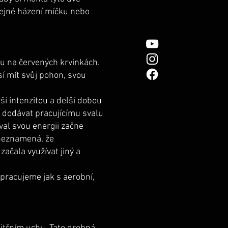
čejné házení míčku nebo
nu na červených krvinkách.
sí mít svůj pohon, svou
ší intenzitou a delší dobou
í dodávat pracujícímu svalu
val svou energii začne
 neznamená, že
ačala využívat jiný a
 pracujeme jak s aerobní,