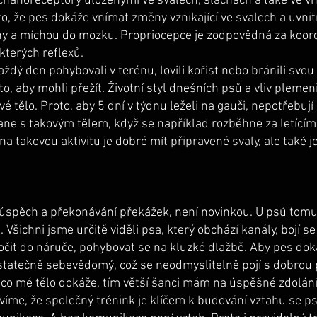
hanoreceptory uloženými ve svalech, šlachách a také ve vn
o, že pes dokáže vnímat změny vznikající ve svalech a uvnitř
y a míchou do mozku. Propriocepce je zodpovědná za koord
kterých reflexů.
ždý den pohybovali v terénu, lovili kořist nebo bránili svo
, aby mohli přežít. Životní styl dnešních psů a vliv plemen
é tělo. Proto, aby 5 dní v týdnu leželi na gauči, nepotřebuj
ane s takovým tělem, když se například rozběhne za letící
 na takovou aktivitu je dobré mít připravené svaly, ale také 
úspěch a překonávání překážek, není novinkou. U psů tomu 
Všichni jsme určitě viděli psa, který obchází kanály, bojí s
skočit do náruče, pohybovat se na kluzké dlažbě. Aby pes dok
tatečně sebevědomý, což se neodmyslitelně pojí s dobrou p
 co mé tělo dokáže, tím větší šanci mám na úspěšné zdolán
 víme, že společný trénink je klíčem k budování vztahu se p