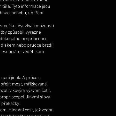
itřním uchu. Tato drobná
 těla. Tyto informace jsou
inaci pohybu, udržení
u smečku. Využívali možnosti
itby způsobil výrazné
í dokonalou propriocepci.
m diskem nebo prudce brzdí
je esenciální vědět, kam
není jinak. A práce s
e přejít most, mřížkované
ázal takovým výzvám čelit,
ropriocepcí. Jinými slovy,
í překážky.
sem. Hledání cest, jež vedou