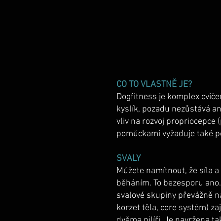
CO TO VLASTNĚ JE?
Dogfitness je komplex cvičen
kyslík, pozadu nezůstává an
vliv na rozvoj propriocepce 
pomůckami vyžaduje také po
SVALY
Můžete namítnout, že síla 
běháním. To bezesporu ano. O
svalové skupiny převážně na
korzet těla, core systém) za
dvěma pilíři. Je navržena ta