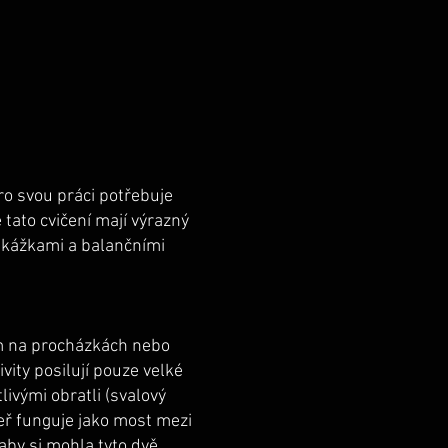
pro svou práci potřebuje
tato cvičení mají výrazný
řekážkami a balančními
em na procházkách nebo
vity posilují pouze velké
ivými obratli (svalový
teř funguje jako most mezi
 aby si mohla tyto dvě