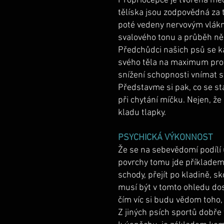
Propriocepce je tvořena mec
tělíska jsou zodpovědná za t
poté vedeny nervovým vlákn
svalového tonu a průběh ně
Předchůdci našich psů se ka
svého těla na maximum proto
snížení schopnosti vnímat sv
Představme si pak, co se st
při chytání míčku. Nejen, že
kladu tlapky.
PSYCHICKÁ VÝKONNOST
Že se na sebevědomí podílí 
povrchy tomu jde příkladem. 
schody, přejít po kladině, 
musí být v tomto ohledu dos
čím víc si budu vědom toho,
Z jiných psích sportů dobře